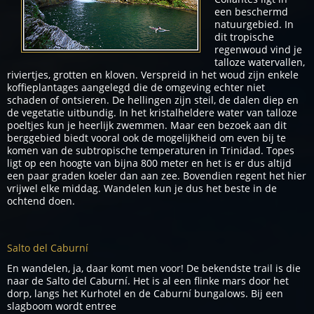
een beschermd
natuurgebied. In
dit tropische
regenwoud vind je
talloze watervallen,
riviertjes, grotten en kloven. Verspreid in het woud zijn enkele
koffieplantages aangelegd die de omgeving echter niet
schaden of ontsieren. De hellingen zijn steil, de dalen diep en
de vegetatie uitbundig. In het kristalheldere water van talloze
poeltjes kun je heerlijk zwemmen. Maar een bezoek aan dit
berggebied biedt vooral ook de mogelijkheid om even bij te
komen van de subtropische temperaturen in Trinidad. Topes
ligt op een hoogte van bijna 800 meter en het is er dus altijd
een paar graden koeler dan aan zee. Bovendien regent het hier
vrijwel elke middag. Wandelen kun je dus het beste in de
ochtend doen.
Salto del Caburní
En wandelen, ja, daar komt men voor! De bekendste trail is die
naar de Salto del Caburní. Het is al een flinke mars door het
dorp, langs het Kurhotel en de
Caburní bungalows. Bij een
slagboom wordt entree