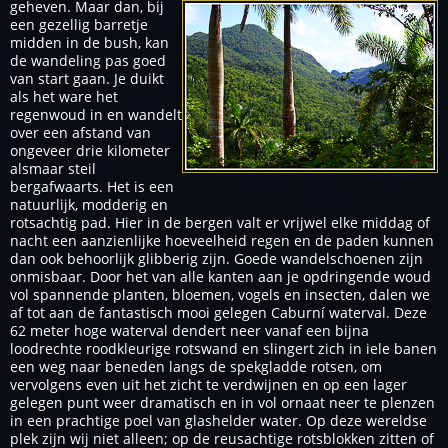
geheven. Maar dan, bij
een gezellig barretje
midden in de bush, kan
de wandeling pas goed
van start gaan. Je duikt
als het ware het
regenwoud in en wandelt
over een afstand van
ongeveer drie kilometer
alsmaar steil
bergafwaarts. Het is een
natuurlijk, modderig en
rotsachtig pad. Hier in de bergen valt er vrijwel elke middag of
nacht een aanzienlijke hoeveelheid regen en de paden kunnen
dan ook behoorlijk glibberig zijn. Goede wandelschoenen zijn
onmisbaar. Door het van alle kanten aan je opdringende woud
vol spannende planten, bloemen, vogels en insecten, dalen we
af tot aan de fantastisch mooi gelegen Caburní waterval. Deze
62 meter hoge waterval dendert neer vanaf een bijna
loodrechte roodkleurige rotswand en slingert zich in iele banen
een weg naar beneden langs de spekgladde rotsen, om
vervolgens even uit het zicht te verdwijnen en op een lager
gelegen punt weer dramatisch en in vol ornaat neer te plenzen
in een prachtige poel van glashelder water. Op deze wereldse
plek zijn wij niet alleen; op de reusachtige rotsblokken zitten of