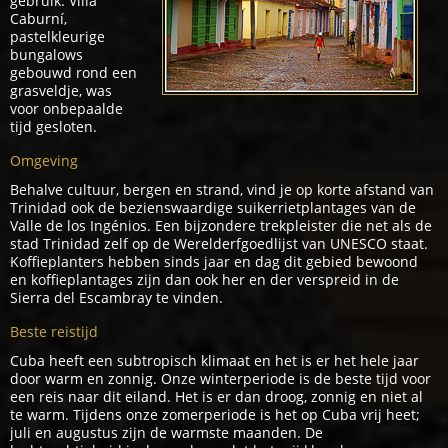
gebruik. Villa
Caburní,
pastelkleurige
bungalows
gebouwd rond een
grasveldje, was
voor onbepaalde
tijd gesloten.
Omgeving
Behalve cultuur, bergen en strand, vind je op korte afstand van
Trinidad ook de bezienswaardige suikerrietplantages van de
Valle de los Ingénios. Een bijzondere trekpleister die net als de
stad Trinidad zelf op de Werelderfgoedlijst van UNESCO staat.
Koffieplanters hebben sinds jaar en dag dit gebied bewoond
en koffieplantages zijn dan ook her en der verspreid in de
Sierra del Escambray te vinden.
Beste reistijd
Cuba heeft een subtropisch klimaat en het is er het hele jaar
door warm en zonnig. Onze winterperiode is de beste tijd voor
een reis naar dit eiland. Het is er dan droog, zonnig en niet al
te warm. Tijdens onze zomerperiode is het op Cuba vrij heet;
juli en augustus zijn de warmste maanden. De