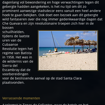
dagenlang vol bewondering en hoge verwachtingen tegen dit
gebergte hadden aangekeken, is het nu tijd om dit zo
prominent aanwezige stadsdecor eens vanuit een heel andere
hoek te gaan bekijken. Ook doet een bezoek aan dit gebergte
wild fantaseren over die nog immer gedenkwaardige dagen dat
Che Guevara en zijn revolutionaire troepen zich hier in de
bossen
schuilhielden,
tijdens de laatste
uren van de
Cubaanse
Revolutie tegen het
regime van Batista
in 1958. Het was in
de wildernis van de
Sierra del
Escambray dat de
voorbereidingen
voor de beslissende aanval op de stad Santa Clara
plaatsvonden.
Verrassende momenten
Aankomst in Topes de Collantes, waar de hotels en het