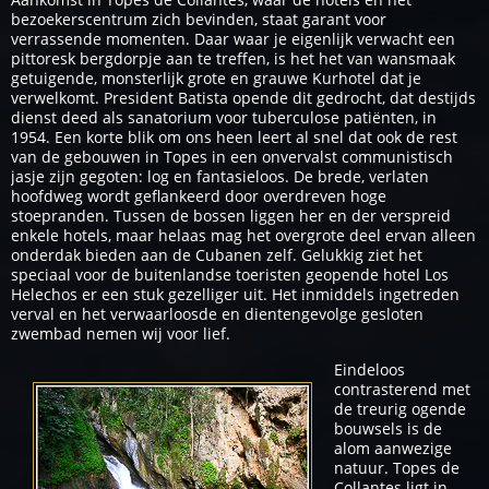
bezoekerscentrum zich bevinden, staat garant voor
verrassende momenten. Daar waar je eigenlijk verwacht een
pittoresk bergdorpje aan te treffen, is het het van wansmaak
getuigende, monsterlijk grote en grauwe Kurhotel dat je
verwelkomt. President Batista opende dit gedrocht, dat destijds
dienst deed als sanatorium voor tuberculose patiënten, in
1954. Een korte blik om ons heen leert al snel dat ook de rest
van de gebouwen in Topes in een onvervalst communistisch
jasje zijn gegoten: log en fantasieloos. De brede, verlaten
hoofdweg wordt geflankeerd door overdreven hoge
stoepranden. Tussen de bossen liggen her en der verspreid
enkele hotels, maar helaas mag het overgrote deel ervan alleen
onderdak bieden aan de Cubanen zelf. Gelukkig ziet het
speciaal voor de buitenlandse toeristen geopende hotel Los
Helechos er een stuk gezelliger uit. Het inmiddels ingetreden
verval en het verwaarloosde en dientengevolge gesloten
zwembad nemen wij voor lief.
Eindeloos
contrasterend met
de treurig ogende
bouwsels is de
alom aanwezige
natuur. Topes de
Collantes ligt in