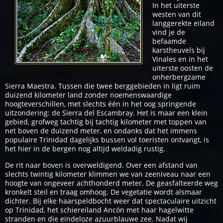
In het uiterste
westen van dit
langgerekte eiland
vind je de
befaamde
karstheuvels bij
Vinales en in het
uiterste oosten de
onherbergzame
Sierra Maestra. Tussen die twee berggebieden in ligt ruim
duizend kilometer land zonder noemenswaardige
hoogteverschillen, met slechts één in het oog springende
uitzondering: de Sierra del Escambray. Het is maar een klein
gebied, grofweg tachtig bij tachtig kilometer met toppen van
net boven de duizend meter, en ondanks dat het immens
populaire Trinidad dagelijks bussen vol toeristen ontvangt, is
het hier in de bergen nog altijd weldadig rustig.
De rit naar boven is overweldigend. Over een afstand van
slechts twintig kilometer klimmen we van zeeniveau naar een
hoogte van ongeveer achthonderd meter. De geasfalteerde weg
kronkelt steil en traag omhoog. De vegetatie wordt alsmaar
dichter. Bij elke haarspeldbocht weer dat spectaculaire uitzicht
op Trinidad, het schiereiland Ancón met haar hagelwitte
stranden en die eindeloze azuurblauwe zee. Nadat wij