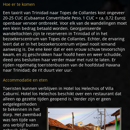
Hoe er te komen
Een taxirit van Trinidad naar Topes de Collantes kost ongeveer
20-25 CUC (Cubaanse Convertibele Peso, 1 CUC = ca. 0,72 Euro);
openbaar vervoer ontbreekt. Voor elk van de wandelingen moet
een klein bedrag betaald worden. Georganiseerde
wandeltochten zijn te reserveren in Trinidad of in het
bezoekerscentrum van Topes de Collantes. Echter, de ervaring
leert dat er in het bezoekerscentrum vrijwel nooit iemand
aanwezig is. Die ene keer dat er een vrouw schuw tevoorschijn
kwam, en zij geschrokken haar hoofd heen en weer schudde,
deed ons besluiten haar verder maar met rust te laten. Er
rijden regelmatig toeristenbussen van de hoofdstad Havana
naar Trinidad; de rit duurt vier uur.
Accommodatie en eten
Toeristen kunnen verblijven in Hotel los Helechos of Villa
Caburní. Hotel los Helechos beschikt over een restaurant dat
alleen op gezette tijden geopend is.
Verder zijn er geen
eetgelegenheden
te bekennen in het
dorp. Het zwembad
was ten tijde van
ons verblijf buiten