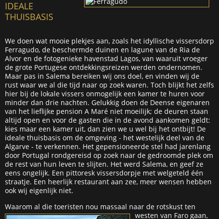
IDEALE
THUISBASIS
We doen wat mooie plekjes aan, zoals het idyllische vissersdorp
Ferragudo, de beschermde duinen en lagune van de Ria de
Alvor en de fotogenieke havenstad Lagos, van waaruit vroeger
de grote Portugese ontdekkingsreizen werden ondernomen.
Maar pas in Salema bereiken wij ons doel, en vinden wij de
rust waar we al die tijd naar op zoek waren. Toch blijkt het zelfs
hier bij de lokale vissers onmogelijk een kamer te huren voor
minder dan drie nachten. Gelukkig doen de Deense eigenaren
van het lieflijke pension A Maré niet moeilijk; de deuren staan
altijd open en voor de gasten die in de avond aankomen geldt:
kies maar een kamer uit, dan zien we u wel bij het ontbijt! De
ideale thuisbasis om de omgeving - het westelijk deel van de
Algarve - te verkennen. Het gepensioneerde stel had jarenlang
door Portugal rondgereisd op zoek naar de gedroomde plek om
de rest van hun leven te slijten. Het werd Salema, en geef ze
eens ongelijk. Een pittoresk vissersdorpje met welgeteld één
straatje. Een heerlijk restaurant aan zee, meer wensen hebben
ook wij eigenlijk niet.
Waarom al die toeristen nou ma
ssaal naar de rotskust ten
westen van Faro gaan,