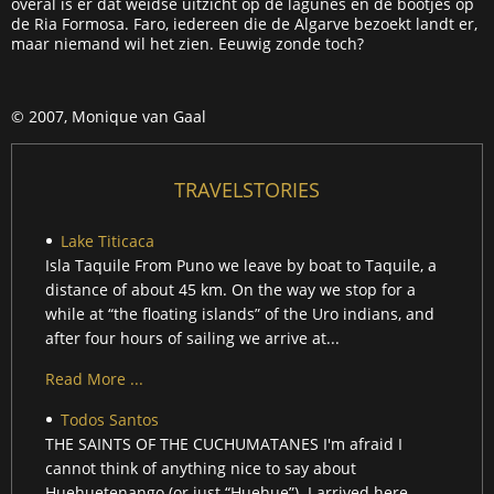
overal is er dat weidse uitzicht op de lagunes en de bootjes op
de Ria Formosa. Faro, iedereen die de Algarve bezoekt landt er,
maar niemand wil het zien. Eeuwig zonde toch?
© 2007, Monique van Gaal
TRAVELSTORIES
Lake Titicaca
Isla Taquile From Puno we leave by boat to Taquile, a
distance of about 45 km. On the way we stop for a
while at “the floating islands” of the Uro indians, and
after four hours of sailing we arrive at...
Read More ...
Todos Santos
THE SAINTS OF THE CUCHUMATANES I'm afraid I
cannot think of anything nice to say about
Huehuetenango (or just “Huehue”). I arrived here