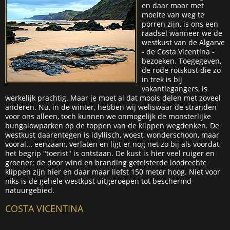
en daar maar met
moeite van weg te
porren zijn, is ons een
raadsel wanneer we de
westkust van de Algarve
- de Costa Vicentina -
bezoeken. Toegegeven,
de rode rotskust die zo
in trek is bij
vakantiegangers, is
werkelijk prachtig. Maar je moet al dat moois delen met zoveel
anderen. Nu, in de winter, hebben wij weliswaar de stranden
voor ons alleen, toch kunnen we onmogelijk de monsterlijke
bungalowparken op de toppen van de klippen wegdenken. De
westkust daarentegen is idyllisch, woest, wonderschoon, maar
vooral... eenzaam, verlaten en ligt er nog net zo bij als voordat
het begrip "toerist" is ontstaan. De kust is hier veel ruiger en
groener; de door wind en branding geteisterde loodrechte
klippen zijn hier en daar maar liefst 150 meter hoog. Niet voor
niks is de gehele westkust uitgeroepen tot beschermd
natuurgebied.
COSTA VICENTINA