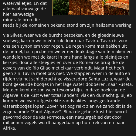
watervalletjes. En dat
allemaal vanwege de
hier aanwezige
minerale bron die
reeds bij de Romeinen bekend stond om zijn heilzame werking.
Via Silves, waar we de burcht bezoeken, en de gloednieuwe
snelweg karren we in één ruk door naar Tavira. Tavira is voor
ons een synoniem voor regen. De regen komt met bakken uit
de hemel, toch proberen we er een leuk dagje van te maken en
wandelen we met de kaart in ons hand langs alle pleintjes en
kerkjes, door alle steegjes en over de Romeinse brug die de
oevers van de Rio Gilao met elkaar verbindt. Maar het heeft
geen zin, Tavira moet ons niet. We stappen weer in de auto en
rijden via het schilderachtige vissersdorp Santa Luzia, waar de
bont gekeurde bootjes in het lage water dobberen, naar Fuseta.
Meteen komt de zon weer tevoorschijn. In deze hoek van de
Algarve is de kust weer totaal anders: vlak en duinachtig. Bij eb
kunnen we over uitgestrekte zandvlaktes langs gestrande
vissersbootjes lopen. Zover het oog reikt zien we zand; dit is de
zogenaamde "Zand-Algarve". Bijna de gehele kust hier wordt
gevormd door de Ria Formosa, een natuurgebied dat door
miljoenen vogels wordt aangedaan op hun trek van en naar
Afrika.