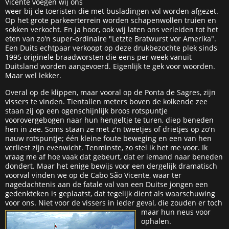
Vicente voegen wij ons
weer bij de toeristen die met busladingen vol worden afgezet.
Op het grote parkeerterrein worden schapenwollen truien en
sokken verkocht. En ja hoor, ook wij laten ons verleiden tot het
eten van zo'n super-ordinaire "Letzte Bratwurst vor Amerika".
Een Duits echtpaar verkoopt op deze drukbezochte plek sinds
1995 originele braadworsten die eens per week vanuit
Duitsland worden aangevoerd. Eigenlijk te gek voor woorden.
Maar wel lekker.
Overal op de klippen, maar vooral op de Ponta de Sagres, zijn
vissers te vinden. Tientallen meters boven de kolkende zee
staan zij op een ogenschijnlijk broos rotspuntje
voorovergebogen naar hun hengeltje te turen, diep beneden
hen in zee. Soms staan ze met z'n tweetjes of drietjes op zo'n
nauw rotspuntje; één kleine foute beweging en een van hen
verliest zijn evenwicht. Tenminste, zo stel ik het me voor. Ik
vraag me af hoe vaak dat gebeurt, dat er iemand naar beneden
dondert. Maar het enige bewijs voor een dergelijk dramatisch
voorval vinden we op de Cabo São Vicente, waar ter
nagedachtenis aan de fatale val van een Duitse jongen een
gedenkteken is geplaatst, dat tegelijk dient als waarschuwing
voor ons. Niet voor de vissers in ie
der geval, die zouden er toch
maar hun neus voor
ophalen.