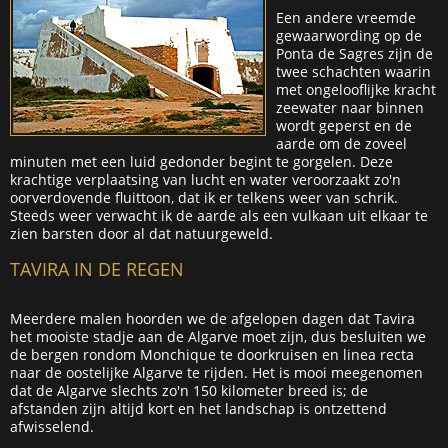
Een andere vreemde
gewaarwording op de
Ponta de Sagres zijn de
twee schachten waarin
met ongelooflijke kracht
zeewater naar binnen
wordt geperst en de
aarde om de zoveel
minuten met een luid gedonder begint te gorgelen. Deze
krachtige verplaatsing van lucht en water veroorzaakt zo'n
oorverdovende fluittoon, dat ik er telkens weer van schrik.
Steeds weer verwacht ik de aarde als een vulkaan uit elkaar te
zien barsten door al dat natuurgeweld.
TAVIRA IN DE REGEN
Meerdere malen hoorden we de afgelopen dagen dat Tavira
het mooiste stadje aan de Algarve moet zijn, dus besluiten we
de bergen rondom Monchique te doorkruisen en linea recta
naar de oostelijke Algarve te rijden. Het is mooi meegenomen
dat de Algarve slechts zo'n 150 kilometer breed is; de
afstanden zijn altijd kort en het landschap is ontzettend
afwisselend.