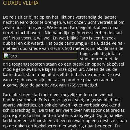
CIDADE VELHA
De reis zit er bijna op en het lijkt ons verstandig de laatste
nacht in Faro door te brengen, want onze vlucht vertrekt al om
zeven uur 's morgens. We kennen Faro eigenlijk alleen maar
om zijn luchthaven... Niemand lijkt geïnteresseerd in de stad
zelf. Nou vooruit, wij wel! En wat blijkt? Faro is een bezoek
dubbel en dik waard. Het oude centrumpje - de Cidade Velha -
met een doorsnede van slechts 500
meter is uniek. Binnen de
hoge, volledig intacte
stadsmuren met de
drie toegangspoorten staan op een piepklein oppervlak zóveel
mooie gebouwen, we kijken onze ogen uit. Alleen de Sé, de
kathedraal, stamt nog uit dezelfde tijd als de muren. De rest
van de gebouwen zijn, net als op andere plaatsen aan de
Algarve, door de aardbeving van 1755 vernietigd.
Faro blijkt een stad met meer mogelijkheden dan we ooit
hadden vermoed. Er is een vrij groot voetgangersgebied met
aparte winkeltjes, en ook de haven ligt er verbazingwekkend
schilderachtig bij. De trein arriveert over het spoor dat precies
op de grens tussen land en water is aangelegd. Op bijna elke
kerktoren en schoorsteen zit een ooievaar op een nest; ze staan
op de daken en koekeloeren nieuwsgierig naar beneden. En