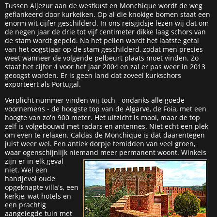
Tussen Aljezur aan de westkust en Monchique wordt de weg
geflankeerd door kurkeiken. Op al die knokige bomen staat een
enorm wit cijfer geschilderd. In ons reisgidsje lezen wij dat om
de negen jaar de drie tot vijf centimeter dikke laag schors van
de stam wordt gepeld. Na het pellen wordt het laatste getal
van het oogstjaar op de stam geschilderd, zodat men precies
weet wanneer de volgende pelbeurt plaats moet vinden. Zo
staat het cijfer 4 voor het jaar 2004 en zal er pas weer in 2013
geoogst worden. Er is geen land dat zoveel kurkschors
exporteert als Portugal.
Verplicht nummer vinden wij toch - ondanks alle goede
voornemens - de hoogste top van de Algarve, de Foia, met een
hoogte van zo'n 900 meter. Het uitzicht is mooi, maar de top
zelf is volgebouwd met radars en antennes. Niet echt een plek
om even te relaxen. Caldas de Monchique is dat daarentegen
juist weer wel. Een antiek dorpje temidden van veel groen,
waar ogenschijnlijk niema
nd meer permanent woont. Winkels
zijn er in elk geval
niet. Wel een
handjevol oude
opgeknapte villa's, een
kerkje, wat hotels en
een prachtig
aangelegde tuin met