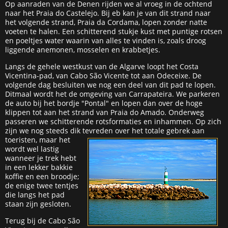
Op aanraden van de Denen rijden we al vroeg in de ochtend
naar het Praia do Castelejo. Bij eb kan je van dit strand naar
het volgende strand, Praia da Cordama, lopen zonder natte
voeten te halen. Een schitterend stukje kust met puntige rotsen
en poeltjes water waarin van alles te vinden is, zoals droog
liggende anemonen, mosselen en krabbetjes.
Langs de gehele westkust van de Algarve loopt het Costa
Vicentina-pad, van Cabo São Vicente tot aan Odeceixe. De
volgende dag besluiten we nog een deel van dit pad te lopen.
Ditmaal wordt het de omgeving van Carrapateira. We parkeren
de auto bij het bordje "Pontal" en lopen dan over de hoge
klippen tot aan het strand van Praia do Amado. Onderweg
passeren we schitterende rotsformaties en inhammen. Op zich
zijn we nog steeds dik tevreden over het totale gebrek aa
n
toeristen, maar het
wordt wel lastig
wanneer je trek hebt
in een lekker bakkie
koffie en een broodje;
de enige twee tentjes
die langs het pad
staan zijn gesloten.
Terug bij de Cabo São